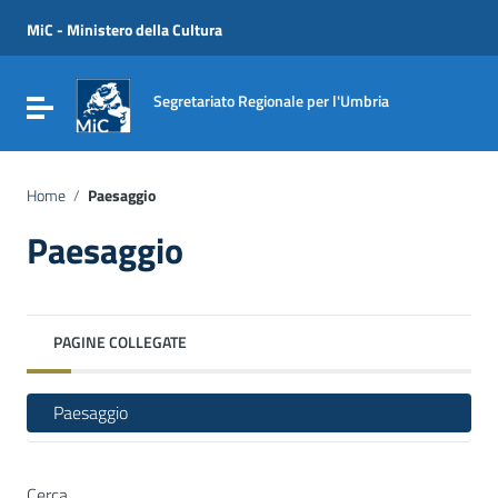
Vai ai contenuti
Vai al menu di navigazione
MiC - Ministero della Cultura
Vai al footer
Segretariato Regionale per l'Umbria
Attiva / disattiva la navigazione
Home
/
Paesaggio
Paesaggio
PAGINE COLLEGATE
Paesaggio
Cerca