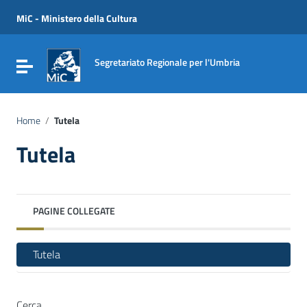
Vai ai contenuti
Vai al menu di navigazione
MiC - Ministero della Cultura
Vai al footer
Segretariato Regionale per l'Umbria
Attiva / disattiva la navigazione
Home
/
Tutela
Tutela
PAGINE COLLEGATE
Tutela
Cerca