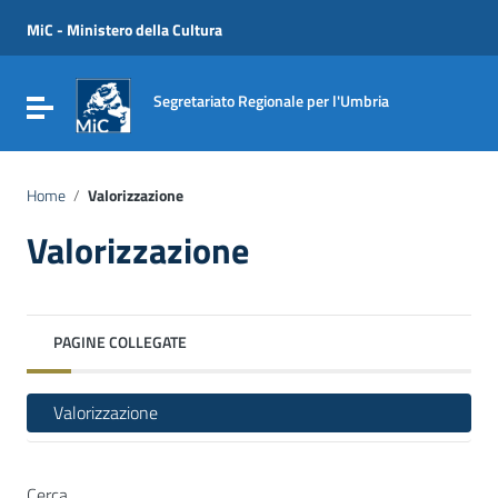
Vai ai contenuti
Vai al menu di navigazione
MiC - Ministero della Cultura
Vai al footer
Segretariato Regionale per l'Umbria
Attiva / disattiva la navigazione
Home
/
Valorizzazione
Valorizzazione
PAGINE COLLEGATE
Valorizzazione
Cerca