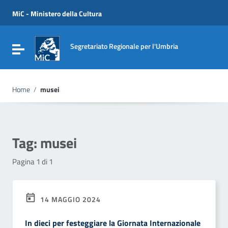
Vai ai contenuti
Vai al menu di navigazione
MiC - Ministero della Cultura
Vai al footer
Segretariato Regionale per l'Umbria
Attiva / disattiva la navigazione
Home
/
musei
Tag:
musei
Pagina 1 di 1
14 MAGGIO 2024
In dieci per festeggiare la Giornata Internazionale