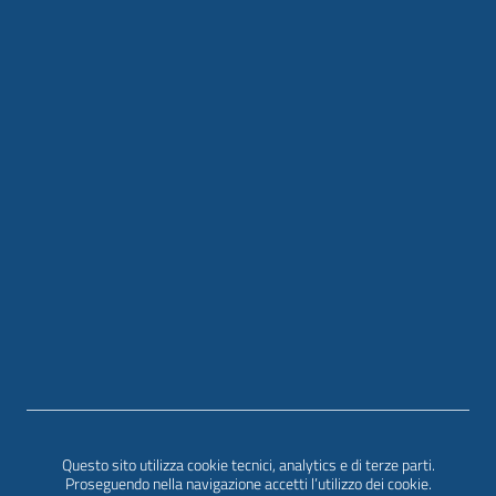
Sezione Link Utili
Privacy
|
Cookie policy
|
Contatti
|
Accessibilità
|
Questo sito utilizza cookie tecnici, analytics e di terze parti.
Realizzato con
WordPress
|
Tema grafico
ItaliaWP2
Proseguendo nella navigazione accetti l’utilizzo dei cookie.